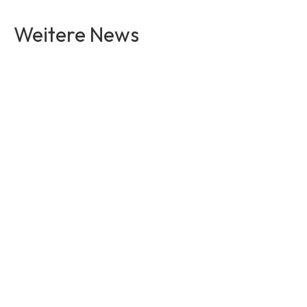
Weitere News
Artikel lesen
Artikel lesen