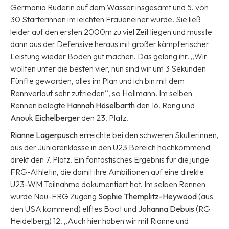
Germania Ruderin auf dem Wasser insgesamt und 5. von
30 Starterinnen im leichten Fraueneiner wurde. Sie ließ
leider auf den ersten 2000m zu viel Zeit liegen und musste
dann aus der Defensive heraus mit großer kämpferischer
Leistung wieder Boden gut machen. Das gelang ihr. „Wir
wollten unter die besten vier, nun sind wir um 3 Sekunden
Fünfte geworden, alles im Plan und ich bin mit dem
Rennverlauf sehr zufrieden“, so Hollmann. Im selben
Rennen belegte
Hannah Höselbarth
den 16. Rang und
Anouk Eichelberger
den 23. Platz.
Rianne Lagerpusch
erreichte bei den schweren Skullerinnen,
aus der Juniorenklasse in den U23 Bereich hochkommend
direkt den 7. Platz. Ein fantastisches Ergebnis für die junge
FRG-Athletin, die damit ihre Ambitionen auf eine direkte
U23-WM Teilnahme dokumentiert hat. Im selben Rennen
wurde Neu-FRG Zugang
Sophie Themplitz-Heywood
(aus
den USA kommend) elftes Boot und
Johanna Debuis
(RG
Heidelberg) 12. „Auch hier haben wir mit Rianne und