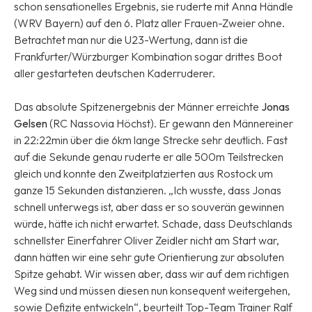
schon sensationelles Ergebnis, sie ruderte mit Anna Händle
(WRV Bayern) auf den 6. Platz aller Frauen-Zweier ohne.
Betrachtet man nur die U23-Wertung, dann ist die
Frankfurter/Würzburger Kombination sogar drittes Boot
aller gestarteten deutschen Kaderruderer.
Das absolute Spitzenergebnis der Männer erreichte
Jonas
Gelsen
(RC Nassovia Höchst). Er gewann den Männereiner
in 22:22min über die 6km lange Strecke sehr deutlich. Fast
auf die Sekunde genau ruderte er alle 500m Teilstrecken
gleich und konnte den Zweitplatzierten aus Rostock um
ganze 15 Sekunden distanzieren. „Ich wusste, dass Jonas
schnell unterwegs ist, aber dass er so souverän gewinnen
würde, hätte ich nicht erwartet. Schade, dass Deutschlands
schnellster Einerfahrer Oliver Zeidler nicht am Start war,
dann hätten wir eine sehr gute Orientierung zur absoluten
Spitze gehabt. Wir wissen aber, dass wir auf dem richtigen
Weg sind und müssen diesen nun konsequent weitergehen,
sowie Defizite entwickeln“, beurteilt Top-Team Trainer Ralf