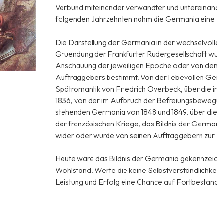
Verbund miteinander verwandter und untereinan
folgenden Jahrzehnten nahm die Germania eine F
Die Darstellung der Germania in der wechselvol
Gruendung der Frankfurter Rudergesellschaft w
Anschauung der jeweiligen Epoche oder von den 
Auftraggebers bestimmt. Von der liebevollen Germ
Spätromantik von Friedrich Overbeck, über die 
1836, von der im Aufbruch der Befreiungsbeweg
stehenden Germania von 1848 und 1849, über die
der französischen Kriege, das Bildnis der Germani
wider oder wurde von seinen Auftraggebern zur 
Heute wäre das Bildnis der Germania gekennzeich
Wohlstand. Werte die keine Selbstverständlichke
Leistung und Erfolg eine Chance auf Fortbestand