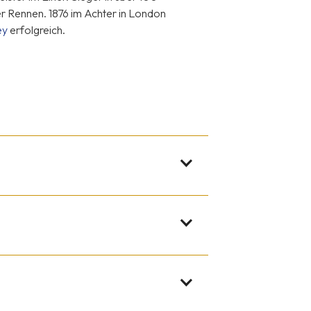
er Rennen. 1876 im Achter in London
ey
erfolgreich.
Germane“ eine olympische Goldmedaille
 Damboldt in Rgm. mit Wolfgang Hottenrott
, 2009, 2013.