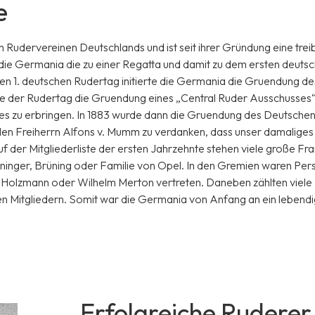
e
 Rudervereinen Deutschlands und ist seit ihrer Gründung eine tre
die Germania die zu einer Regatta und damit zu dem ersten deutsc
den 1. deutschen Rudertag initierte die Germania die Gruendung 
 der Rudertag die Gruendung eines „Central Ruder Ausschusses“
 zu erbringen. In 1883 wurde dann die Gruendung des Deutschen 
enden Freiherrn Alfons v. Mumm zu verdanken, dass unser damaliges
f der Mitgliederliste der ersten Jahrzehnte stehen viele große 
ninger, Brüning oder Familie von Opel. In den Gremien waren Pers
Holzmann oder Wilhelm Merton vertreten. Daneben zählten viele Fr
n Mitgliedern. Somit war die Germania von Anfang an ein lebendig
Erfolgreiche Ruderer