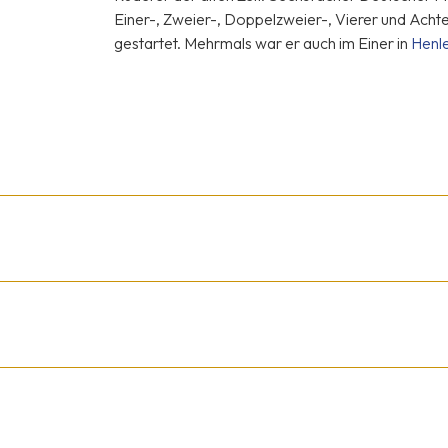
Einer-, Zweier-, Doppelzweier-, Vierer und Acht
gestartet. Mehrmals war er auch im Einer in
Henl
s Rudern erlernt und hat acht Jahre später als bisher einziger „
e waren in chronologischer Reihenfolge:
 bei der Europameisterschaft im Vierer-ohne zusammen mit Detlef
pischen Spielen in Sidney
lub Alemannia
weitere Medaillen auf Weltmeisterschaften 1997, 1998, 2003, 2006
ei der Weltmeisterschaft im „Deutschlandachter“