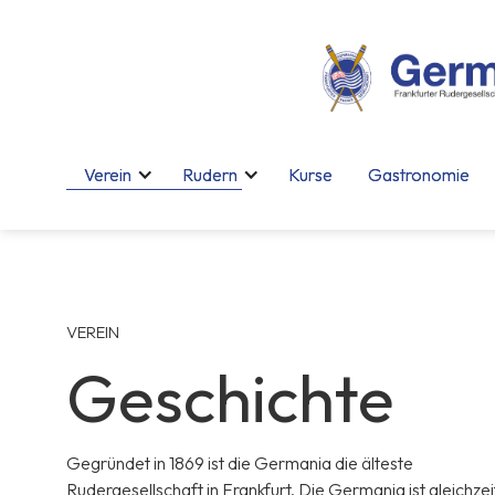
Verein
Verein
Rudern
Rudern
Kurse
Kurse
Gastronomie
Gastronomie
VEREIN
Geschichte
Gegründet in 1869 ist die Germania die älteste
Rudergesellschaft in Frankfurt. Die Germania ist gleichzei