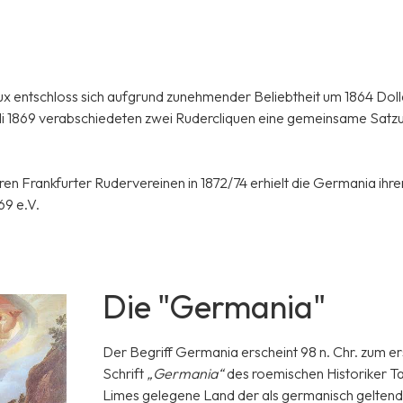
ux entschloss sich aufgrund zunehmender Beliebtheit um 1864 Dol
uli 1869 verabschiedeten zwei Rudercliquen eine gemeinsame Satzu
en Frankfurter Rudervereinen in 1872/74 erhielt die Germania ihr
69 e.V.
Die "Germania"
Der Begriff Germania erscheint 98 n. Chr. zum e
Schrift
„Germania“
des roemischen Historiker Ta
Limes gelegene Land der als germanisch gelten