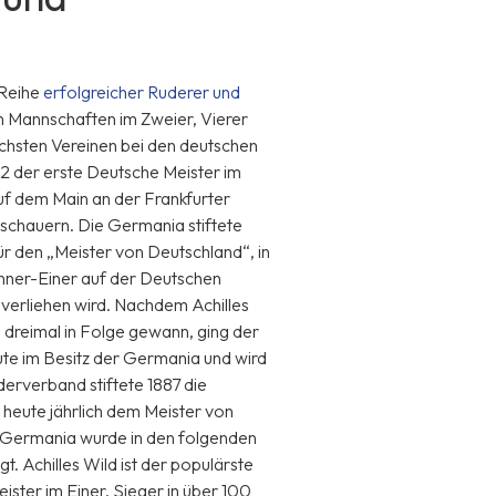
 Reihe
erfolgreicher Ruderer und
 Mannschaften im Zweier, Vierer
chsten Vereinen bei den deutschen
82 der erste Deutsche Meister im
uf dem Main an der Frankfurter
chauern. Die Germania stiftete
r den „Meister von Deutschland“, in
ner-Einer auf der Deutschen
“ verliehen wird. Nachdem Achilles
8 dreimal in Folge gewann, ging der
eute im Besitz der Germania und wird
derverband stiftete 1887 die
h heute jährlich dem Meister von
 Germania wurde in den folgenden
 Achilles Wild ist der populärste
ister im Einer. Sieger in über 100