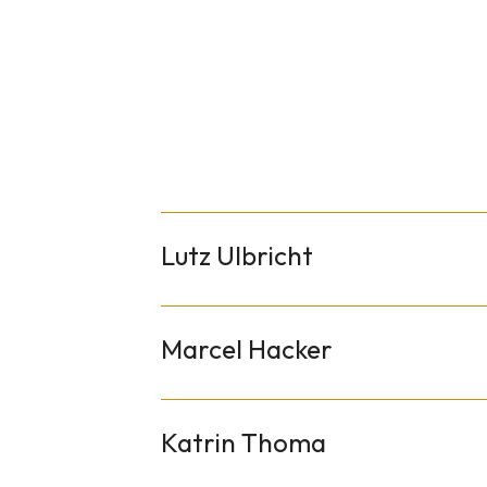
Lutz Ulbricht
Lutz hat in der damaligen Jung-Germania da
gewonnen. Seine größten sportlichen Erfolg
Marcel Hacker
1965 Deutscher Meister und Silbermedaille
2000 Bronze Medaille im Einer bei den Olym
und Michael Schwan vom Karlsruher Rheinc
Katrin Thoma
2002 Gold im Einer bei der WM in Sevilla, 
1966 Deutscher Meister und Goldmedaille b