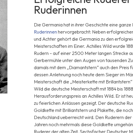
Ruderinnen
Die Germania hat in ihrer Geschichte eine ganze
Ruderinnen
hervorgebracht: Neben erfolgreichen
und Achter gehört die Germania zu den erfolgrei
Meisterschaften im Einer. Achilles Wild wurde 18
Rudern – auf einer 2500 Meter langen Strecke a
Gerbermühle unter den Augen von tausenden Zus
damals mit dem „Diamantstern“ auch den Preis fü
dessen Anlehnung noch heute dem Sieger im Män
Meisterschaft die „Meisterkette mit Brillantstern
Wild die deutsche Meisterschaft mit 1884 bis 188
Herausforderungspreis an Achilles Wild. Er ist h
zu feierlichen Anlässen gezeigt. Der deutsche Ru
Goldkette mit Brilliantstern und Plakette, die noc
Deutschland ueberreicht wird. Den Ruderern der
Jahren noch mehrmals diese Goldkette umgehängt.
Ruderer der alten Zeit. Sechsfacher Deutscher Me