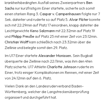
krankheitsbedingten Ausfall seines Zweierpartners
Ben
Sachs
nur kurzfristig im Einer startete, sicherte sich somit
einen starken Rang 3.
Caspar v. Campenhausen
folgte nur 7
Sek. dahinter und ruderte so auf Platz 5.
Alvar Flöter
konnte
sich mit 22:29min auf Platz 17 einordnen, knapp dahinter die
Leichtgewichte
Keno Salzmann
mit 22:32min auf Platz 19
und
Philipp Preuße
auf Platz 25 mit einer Zeit von 23:12min.
Christian Wolff
kam schließlich nach 23:32min über die
Ziellinie und belegte somit den 29. Platz.
Im U17 Einer startete
Alexander Monissen
. Sein Bugball
überquerte die Ziellinie nach 22:11min, was ihm den 4ten
Platz sicherte. U17 Athletin
Charlotte Johnson
ruderte im
Einer, trotz einiger Komplikationen im Rennen, mit einer Zeit
von 24:12min auf den 6. Platz.
Vielen Dank an den Landesruderverband Baden-
Württemberg, welcher die Langstreckenüberprüfung
organisiert und durchgeführt hat.