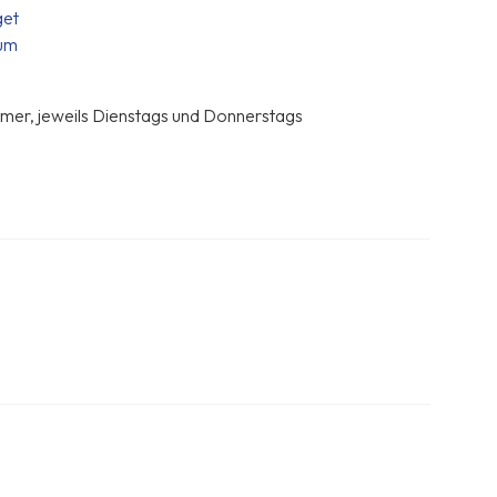
get
lum
ehmer, jeweils Dienstags und Donnerstags