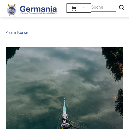
0
< alle Kurse