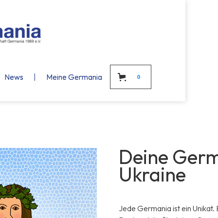
News
News
|
Meine Germania
Meine Germania
0
Deine Germ
Ukraine
Jede Germania ist ein Unikat. 