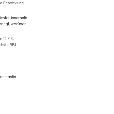
ge Entwicklung
ichten innerhalb
pringt, worüber
 12./13.
ächste RBL-
onstantin