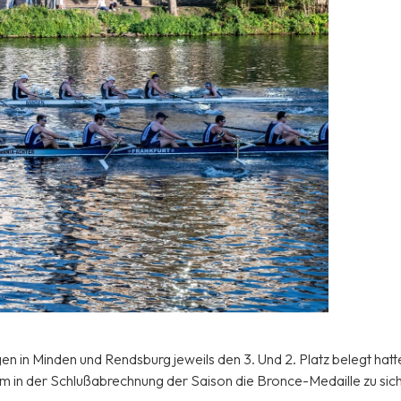
n Minden und Rendsburg jeweils den 3. Und 2. Platz belegt hatt
 in der Schlußabrechnung der Saison die Bronce-Medaille zu sic