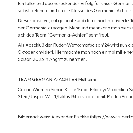
Ein toller und beeindruckender Erfolg für unser Germania-
selbst belohnte und an die Klasse des Germania-Achters
Dieses positive, gut gelaunte und damit hochmotivierte T
der Germania zu sorgen. Mehr und mehr kann man hier s
sich das Team “Germania-Achter“ sehr freut.
Als Abschluß der Ruder-Wettkampfsaison’24 wird nun die
Oktober anvisiert. Hier möchte man noch einmal mit eine
Saison 2025 in Angriff zu nehmen.
TEAM GERMANIA-ACHTER
Mülheim:
Cedric Wiemer/Simon Klose/Kaan Erkinay/Maximilian Sc
Steib/Jasper Wolff/Niklas Biberstein/Jannik Riedel/Franci
Bildernachweis: Alexander Pischke (https://www.ruderfo