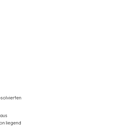
bsolvierten
 aus
on liegend