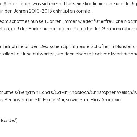
Achter Team, was sich hiermit für seine kontinuierliche und fleißi
 in den Jahren 2010-2015 anknüpfen konnte.
eam schafft es nun seit Jahren, immer wieder für erfreuliche Nachr
ehen, daß der Funke auch in andere Bereiche der Germania übers
 Teilnahme an den Deutschen Sprintmeisterschaften in Münster am
r tollen Leistung aufwarten, um dann ebenso hoch motiviert die n
hultheis/Benjamin Landis/Calvin Knobloch/Christopher Welsch/K
s Pennoyer und Stf. Emilie Mai, sowie Stm. Elias Aronovici.
tos.de/)