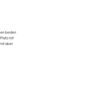
sen beiden
Platz mit
amit aber