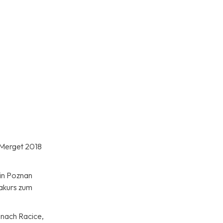
o Merget 2018
in Poznan
takurs zum
 nach Racice,