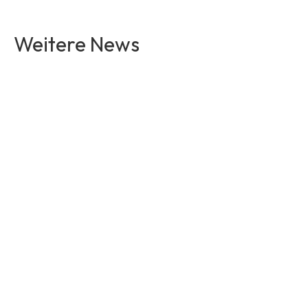
Weitere News
Artikel lesen
Artikel lesen