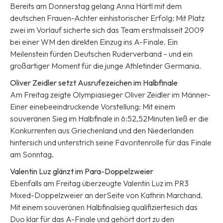
Bereits am Donnerstag gelang Anna Härtl mit dem
deutschen Frauen-Achter einhistorischer Erfolg: Mit Platz
zwei im Vorlauf sicherte sich das Team erstmalsseit 2009
bei einer WM den direkten Einzug ins A-Finale. Ein
Meilenstein fürden Deutschen Ruderverband – und ein
großartiger Moment für die junge Athletinder Germania.
Oliver Zeidler setzt Ausrufezeichen im Halbfinale
Am Freitag zeigte Olympiasieger Oliver Zeidler im Männer-
Einer einebeeindruckende Vorstellung: Mit einem
souveränen Sieg im Halbfinale in 6:52,52Minuten ließ er die
Konkurrenten aus Griechenland und den Niederlanden
hintersich und unterstrich seine Favoritenrolle für das Finale
am Sonntag.
Valentin Luz glänzt im Para-Doppelzweier
Ebenfalls am Freitag überzeugte Valentin Luz im PR3
Mixed-Doppelzweier an derSeite von Kathrin Marchand.
Mit einem souveränen Halbfinalsieg qualifiziertesich das
Duo klar für das A-Finale und gehört dort zu den