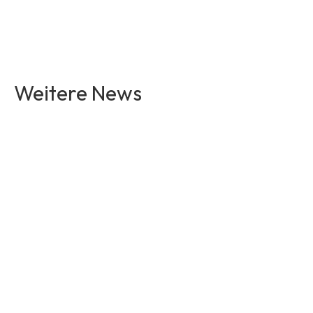
Weitere News
Artikel lesen
Artikel lesen