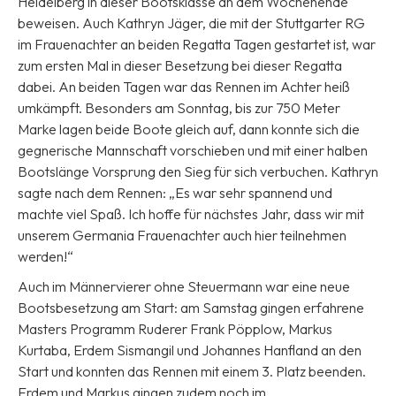
Heidelberg in dieser Bootsklasse an dem Wochenende
beweisen. Auch Kathryn Jäger, die mit der Stuttgarter RG
im Frauenachter an beiden Regatta Tagen gestartet ist, war
zum ersten Mal in dieser Besetzung bei dieser Regatta
dabei. An beiden Tagen war das Rennen im Achter heiß
umkämpft. Besonders am Sonntag, bis zur 750 Meter
Marke lagen beide Boote gleich auf, dann konnte sich die
gegnerische Mannschaft vorschieben und mit einer halben
Bootslänge Vorsprung den Sieg für sich verbuchen. Kathryn
sagte nach dem Rennen: „Es war sehr spannend und
machte viel Spaß. Ich hoffe für nächstes Jahr, dass wir mit
unserem Germania Frauenachter auch hier teilnehmen
werden!“
Auch im Männervierer ohne Steuermann war eine neue
Bootsbesetzung am Start: am Samstag gingen erfahrene
Masters Programm Ruderer Frank Pöpplow, Markus
Kurtaba, Erdem Sismangil und Johannes Hanfland an den
Start und konnten das Rennen mit einem 3. Platz beenden.
Erdem und Markus gingen zudem noch im